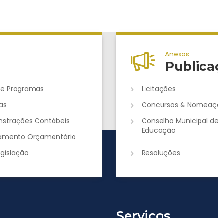
Anexos
Publica
 e Programas
Licitações
as
Concursos & Nomeaç
strações Contábeis
Conselho Municipal d
Educação
jamento Orçamentário
egislação
Resoluções
Serviços