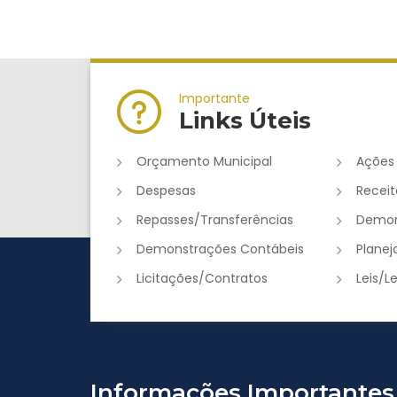
Importante
Links Úteis
Orçamento Municipal
Ações
Despesas
Receit
Repasses/Transferências
Demon
Demonstrações Contábeis
Plane
Licitações/Contratos
Leis/L
Informações Importantes