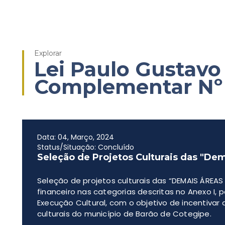
Explorar
Lei Paulo Gustavo 
Complementar Nº 
Data: 04, Março, 2024
Status/Situação: Concluído
Seleção de Projetos Culturais das "Dem
Seleção de projetos culturais das “DEMAIS ÁREA
financeiro nas categorias descritas no Anexo I,
Execução Cultural, com o objetivo de incentivar
culturais do município de Barão de Cotegipe.