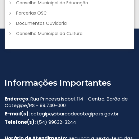
Conselho Municipal de Educação
Parcerias OSC
Documentos Ouvidoria
Conselho Municipal da Cultura
Informações Importantes
Endereço:
Rua Princesa Isabel, 114 - Centro, Barão de
Cotegipe/RS - 99.740-000
E-mail(s):
cotegipe@baraodecotegipe.rs.gov.br
Telefone(s):
(54) 99632-3244
Horário de Atendimento:
Segunda a Sexta-feira das