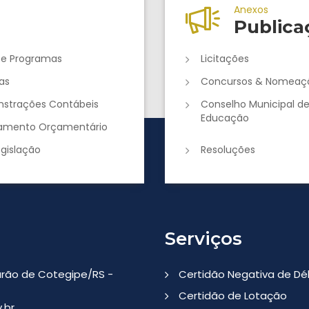
Anexos
Publica
 e Programas
Licitações
as
Concursos & Nomeaç
strações Contábeis
Conselho Municipal d
Educação
jamento Orçamentário
egislação
Resoluções
Serviços
Barão de Cotegipe/RS -
Certidão Negativa de Dé
Certidão de Lotação
.br