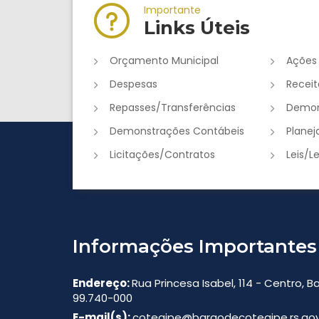
Importante
Links Úteis
Orçamento Municipal
Ações
Despesas
Receit
Repasses/Transferências
Demon
Demonstrações Contábeis
Plane
Licitações/Contratos
Leis/L
Informações Importantes
Endereço:
Rua Princesa Isabel, 114 - Centro, 
99.740-000
E-mail(s):
cotegipe@baraodecotegipe.rs.gov