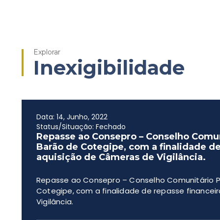
Explorar
Inexigibilidade
Data: 14, Junho, 2022
Status/Situação: Fechado
Repasse ao Consepro – Conselho Comun
Barão de Cotegipe, com a finalidade de
aquisição de Câmeras de Vigilância.
Repasse ao Consepro – Conselho Comunitário P
Cotegipe, com a finalidade de repasse financei
Vigilância.