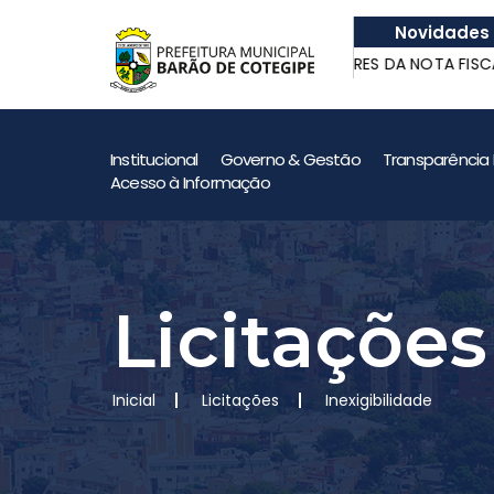
Novidades
de Quatrilho
GANHADORES DA NOTA FISCAL G
de Quatrilho
GANHADORES DA NOTA FISCAL G
Institucional
Governo & Gestão
Transparência 
Acesso à Informação
Licitações
Inicial
Licitações
Inexigibilidade