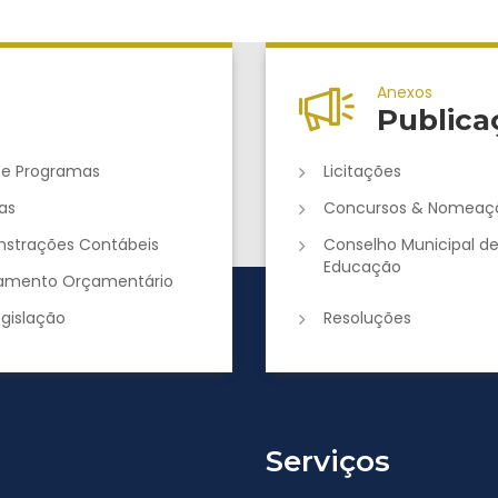
Anexos
Publica
 e Programas
Licitações
as
Concursos & Nomeaç
strações Contábeis
Conselho Municipal d
Educação
jamento Orçamentário
egislação
Resoluções
Serviços