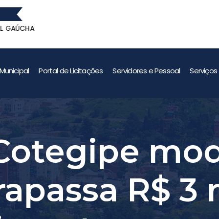
A
GANHADORES D
A
Municipal
Portal de Licitações
Servidores e Pessoal
Serviços
Cotegipe mod
trapassa R$ 3