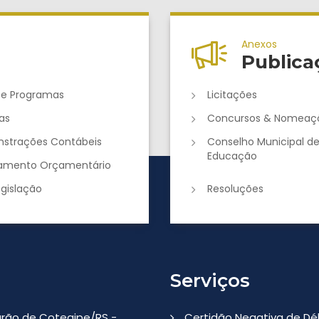
Anexos
Publica
 e Programas
Licitações
as
Concursos & Nomeaç
strações Contábeis
Conselho Municipal d
Educação
jamento Orçamentário
egislação
Resoluções
Serviços
Barão de Cotegipe/RS -
Certidão Negativa de Dé