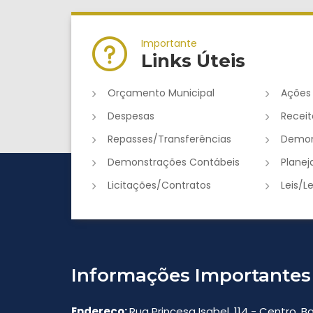
Importante
Links Úteis
Orçamento Municipal
Ações
Despesas
Receit
Repasses/Transferências
Demon
Demonstrações Contábeis
Plane
Licitações/Contratos
Leis/L
Informações Importantes
Endereço:
Rua Princesa Isabel, 114 - Centro, 