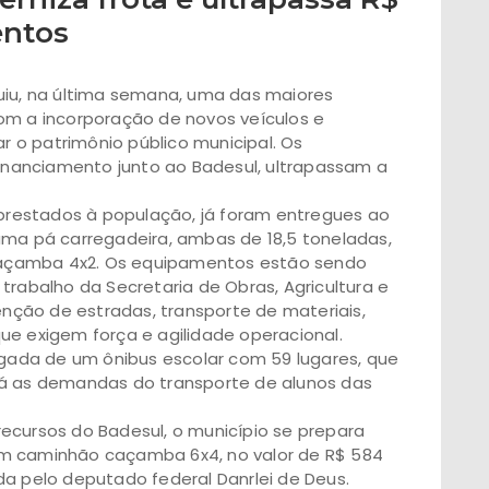
entos
uiu, na última semana, uma das maiores
om a incorporação de novos veículos e
 o patrimônio público municipal. Os
financiamento junto ao Badesul, ultrapassam a
s prestados à população, já foram entregues ao
uma pá carregadeira, ambas de 18,5 toneladas,
açamba 4x2. Os equipamentos estão sendo
trabalho da Secretaria de Obras, Agricultura e
ção de estradas, transporte de materiais,
ue exigem força e agilidade operacional.
ada de um ônibus escolar com 59 lugares, que
rá as demandas do transporte de alunos das
ecursos do Badesul, o município se prepara
um caminhão caçamba 6x4, no valor de R$ 584
da pelo deputado federal Danrlei de Deus.