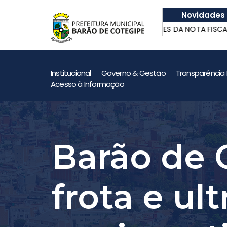
Novidades
atrilho
GANHADORES DA NOTA FISCAL GAÚCH
atrilho
GANHADORES DA NOTA FISCAL GAÚCH
Institucional
Governo & Gestão
Transparência 
Acesso à Informação
Barão de 
frota e ul