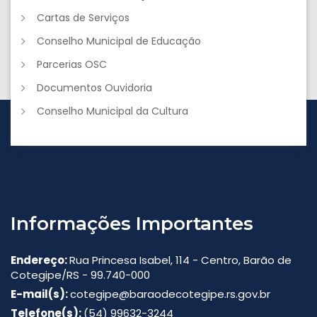
Cartas de Serviços
Conselho Municipal de Educação
Parcerias OSC
Documentos Ouvidoria
Conselho Municipal da Cultura
Informações Importantes
Endereço:
Rua Princesa Isabel, 114 - Centro, Barão de
Cotegipe/RS - 99.740-000
E-mail(s):
cotegipe@baraodecotegipe.rs.gov.br
Telefone(s):
(54) 99632-3244